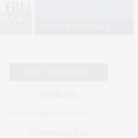
druženja
druženja
CALL FOR PROPOSALS
CALL FOR PROPOSALS
POZIV AUTORIMA >
Publikacije
[bsk-pdf-manager-list-category id=”1”]
Newsletter prijava