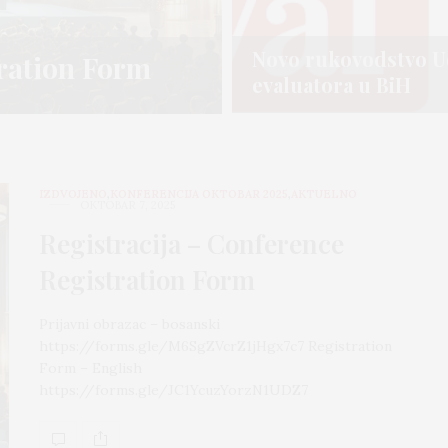
Novo rukovodstvo U
Novo rukovodstvo U
tration Form
tration Form
evaluatora u BiH
evaluatora u BiH
IZDVOJENO
,
KONFERENCIJA OKTOBAR 2025
,
AKTUELNO
OKTOBAR 7, 2025
Registracija – Conference
Registration Form
Prijavni obrazac – bosanski
https://forms.gle/M6SgZVcrZ1jHgx7c7 Registration
Form – English
https://forms.gle/JC1YcuzYorzN1UDZ7