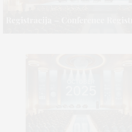
Registracija – Conference Regis
Registracija – Conference Regis