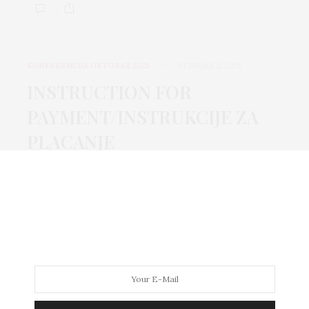
KONFERENCIJA OKTOBAR 2025
FEBRUAR 2, 2025
INSTRUCTION FOR
PAYMENT/INSTRUKCIJE ZA
PLACANJE
INSTRUKCIJE ZA PLACANJE U BAM Udruženje
evaluatora u Bosni i Hercegovini Marka Marulica
2C, Sarajevo 71000, Bosna i Hercegivna,…