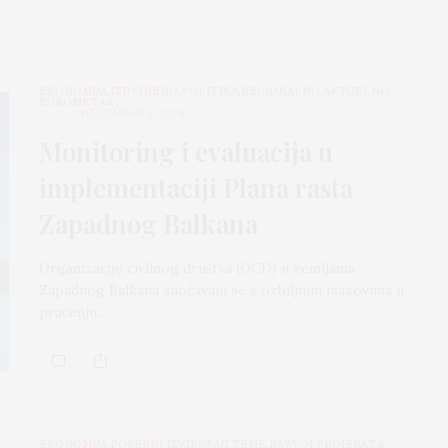
EKONOMIJA
,
IZDVOJENO
,
POLITIKA
,
REGIONALNO
,
AKTUELNO
,
EUROMETAR
DECEMBAR 3, 2024
Monitoring i evaluacija u
implementaciji Plana rasta
Zapadnog Balkana
Organizacije civilnog društva (OCD) u zemljama
Zapadnog Balkana suočavaju se s ozbiljnim izazovima u
praćenju…
EKONOMIJA
,
POSEBNI IZVJEŠTAJI
,
TEME
,
RAZVOJ PROJEKATA